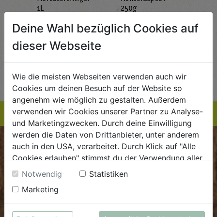
g
1L
250g
all'
AlmaWin
Rapunzel Naturkost
Sonn
Deine Wahl bezüglich Cookies auf
5,89
€ 5,99
€ 3,99
dieser Webseite
 / STK
€ 5,99 / STK
€ 3,99 / STK
AUF DIE
AUF DIE
TE
EINKAUFSLISTE
EINKAUFSLISTE
E
Wie die meisten Webseiten verwenden auch wir
Cookies um deinen Besuch auf der Website so
angenehm wie möglich zu gestalten. Außerdem
verwenden wir Cookies unserer Partner zu Analyse-
und Marketingzwecken. Durch deine Einwilligung
werden die Daten von Drittanbieter, unter anderem
BIOKISTE
auch in den USA, verarbeitet. Durch Klick auf "Alle
Cookies erlauben" stimmst du der Verwendung aller
Cookies zu. Unter "Details anzeigen" findest du alle
Kundenservice
Notwendig
Statistiken
Infos zu den unterschiedlichen Cookies, du kannst
Mo - Do: 8.00 - 16.00 Uhr
Marketing
auch entscheiden, welche Cookies du erlauben
Fr: 8.00 - 15.00 Uhr
möchtest.
Weitere Informationen findest du in unserer