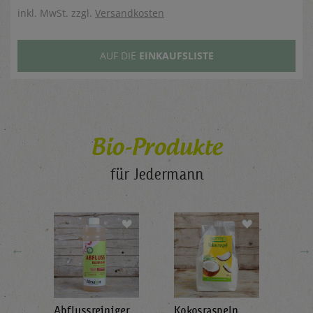
inkl. MwSt. zzgl.
Versandkosten
AUF DIE
EINKAUFSLISTE
Bio-Produkte
für Jedermann
←
→
Abflussreiniger
Kokosraspeln
Krä