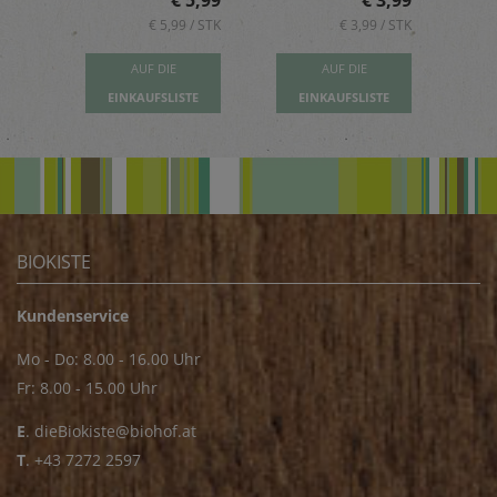
5,89
€ 5,99
€ 3,99
 / STK
€ 5,99 / STK
€ 3,99 / STK
AUF DIE
AUF DIE
TE
EINKAUFSLISTE
EINKAUFSLISTE
E
BIOKISTE
Kundenservice
Mo - Do: 8.00 - 16.00 Uhr
Fr: 8.00 - 15.00 Uhr
E
.
dieBiokiste@biohof.at
T
.
+43 7272 2597