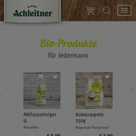
Toggl
navig
Bio-Produkte
für Jedermann
←
→
Abflussreiniger
Kokosraspeln
Krä
g
1L
250g
all'
AlmaWin
Rapunzel Naturkost
Sonn