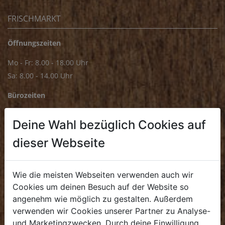
FRISCHMARKT
Öffnungszeiten
Mo - Fr: 8.00 - 18.00 Uhr
Sa: 8.00 - 14.00 Uhr
Bürozeiten
Mo - Fr: 8.00 - 16.00 Uhr
Deine Wahl bezüglich Cookies auf
E.
biofrischmarkt@biohof.at
dieser Webseite
T
.
+43 7272 4859 70
Wie die meisten Webseiten verwenden auch wir
Cookies um deinen Besuch auf der Website so
angenehm wie möglich zu gestalten. Außerdem
KULINARIUM
verwenden wir Cookies unserer Partner zu Analyse-
und Marketingzwecken. Durch deine Einwilligung