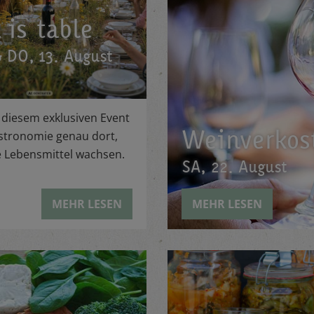
 is table
 & DO, 13. August
i diesem exklusiven Event
Weinverkos
stronomie genau dort,
 Lebensmittel wachsen.
SA, 22. August
MEHR LESEN
MEHR LESEN