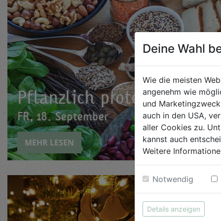
Deine Wahl be
Wie die meisten Web
Pflanzlich proteinreich k
angenehm wie möglic
und Marketingzwecken
FR, 18. September
auch in den USA, ver
aller Cookies zu. Unt
kannst auch entsche
MEHR LESEN
Weitere Informatione
Notwendig
Details anzeigen