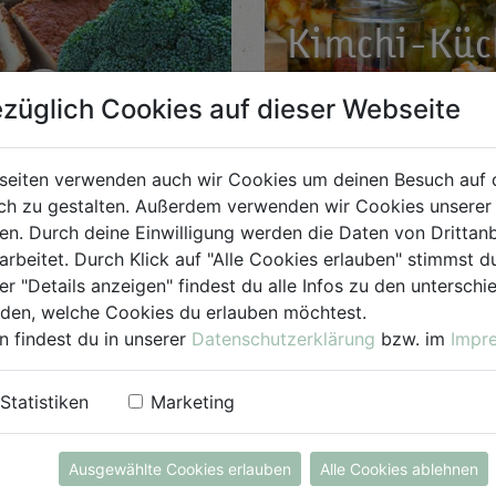
Kimchi-Küc
SA, 10. Oktober
züglich Cookies auf dieser Webseite
seiten verwenden auch wir Cookies um deinen Besuch auf 
Lerne aus Gemüse, Gew
ochen
h zu gestalten. Außerdem verwenden wir Cookies unserer 
traditionellem Know-ho
. Durch deine Einwilligung werden die Daten von Drittanb
köstliches Kimchi herzus
arbeitet. Durch Klick auf "Alle Cookies erlauben" stimmst
in deiner Küche zu verw
er "Details anzeigen" findest du alle Infos zu den untersch
iden, welche Cookies du erlauben möchtest.
MEH
n findest du in unserer
Datenschutzerklärung
bzw. im
Impr
Statistiken
Marketing
Ausgewählte Cookies erlauben
Alle Cookies ablehnen