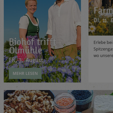
Farm
DI, 11.
Biohof trifft
Erlebe be
Ölmühle
Spitzenga
wo unsere
FR, 7. August
MEHR LESEN