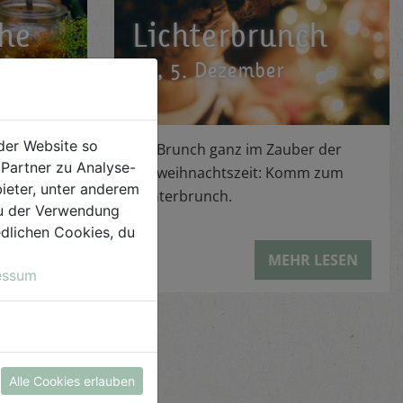
he
Lichterbrunch
SA, 5. Dezember
der Website so
ürzen und
Ein Brunch ganz im Zauber der
Partner zu Analyse-
w
Vorweihnachtszeit: Komm zum
ieter, unter anderem
tellen und
Lichterbrunch.
 du der Verwendung
enden.
iedlichen Cookies, du
R LESEN
MEHR LESEN
essum
Alle Cookies erlauben