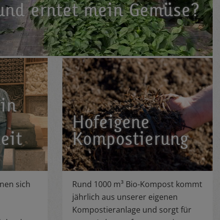
 und erntet mein Gemüse?
 in
Hofeigene
eit
Kompostierung
nen sich
Rund 1000 m³ Bio-Kompost kommt
jährlich aus unserer eigenen
Kompostieranlage und sorgt für