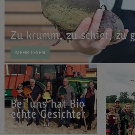
Zu krumm, zu schief, zu g
MEHR LESEN
Bei uns hat Bio
echte Gesichter