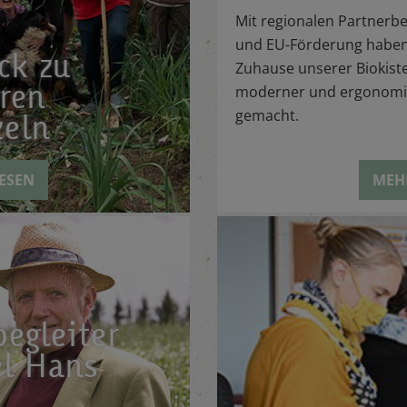
Mit regionalen Partnerb
und EU-Förderung haben
ck zu
Zuhause unserer Biokist
ren
moderner und ergonomi
gemacht.
eln
ESEN
MEH
egleiter
l Hans