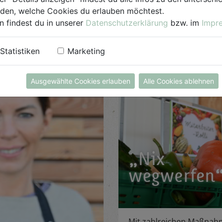
aft. Deshalb haben wir
iden, welche Cookies du erlauben möchtest.
l von Anfang an
n findest du in unserer
Datenschutzerklärung
bzw. im
Impr
ckt. Unsere Vision: 100 %
Bio „to go“
Statistiken
Marketing
MEHR LESEN
MEHR LESEN
Ausgewählte Cookies erlauben
Alle Cookies ablehnen
„Nix
wegwerfen
Mit zahlreichen Maßna