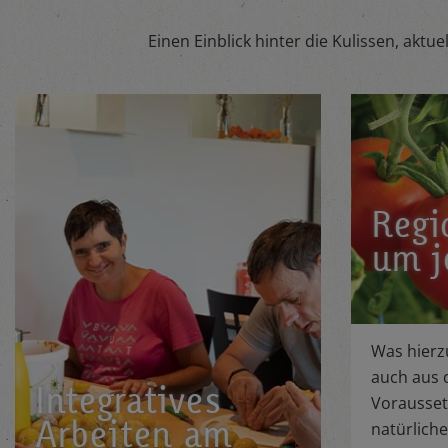
Einen Einblick hinter die Kulissen, ak
Regi
um j
Was hierz
auch aus 
Integratives
Voraussetz
Arbeiten am
natürlich