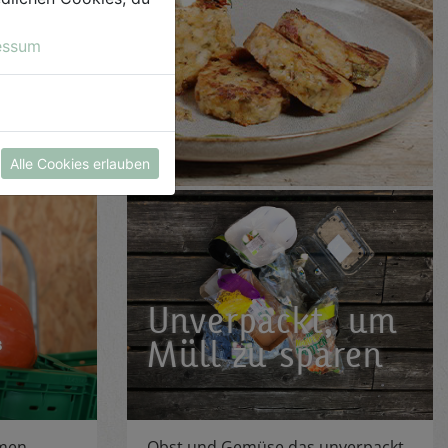
essum
Alle Cookies erlauben
Unverpackt, um
“
Müll zu sparen
hmen
Obst und Gemüse das unverpackt