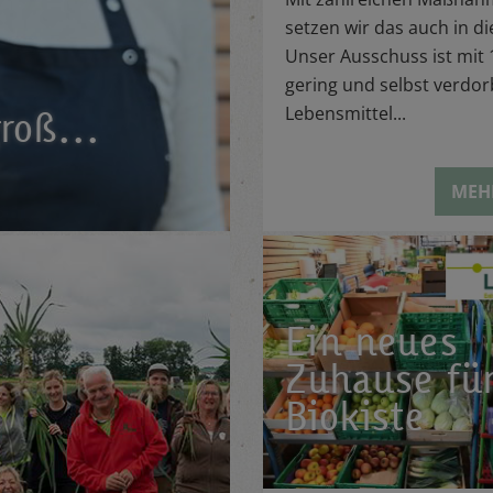
setzen wir das auch in di
Unser Ausschuss ist mit 
gering und selbst verdo
Lebensmittel...
roß...
MEH
Ein neues
Zuhause für
Biokiste