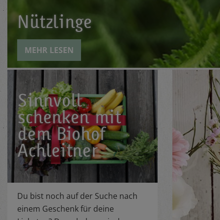
Nützlinge
MEHR LESEN
Sinnvoll
schenken mit
dem Biohof
Achleitner
Du bist noch auf der Suche nach
einem Geschenk für deine