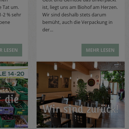
e Tat um.
ist, liegt uns am Biohof am Herzen.
1-2 % sehr
Wir sind deshalb stets darum
rbene
bemüht, auch die Verpackung in
der...
R LESEN
MEHR LESEN
 die
Wir sind zurück!