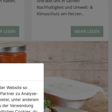
n haben.
und was uns in Sachen
Nachhaltigkeit und Umwelt- &
Klimaschutz am Herzen...
R LESEN
MEHR LESEN
der Website so
Partner zu Analyse-
ieter, unter anderem
 du der Verwendung
iedlichen Cookies, du