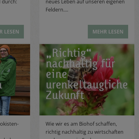
 durch:
neues Leben auf unseren eigenen
Feldern....
R LESEN
MEHR LESEN
„Richtig“
nachhaltig für
eine
m
urenkeltaugliche
Zukunft
okisten-
Wie wir es am Biohof schaffen,
richtig nachhaltig zu wirtschaften