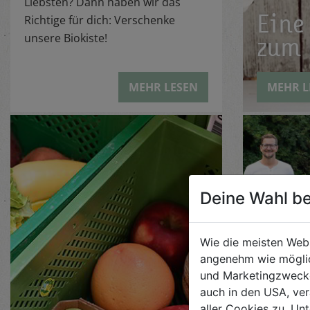
Liebsten? Dann haben wir das
Eine
Richtige für dich: Verschenke
unsere Biokiste!
zum 
MEHR LESEN
MEHR L
Deine Wahl be
Unse
100%
Wie die meisten Web
angenehm wie möglic
und Marketingzwecken
Bio ist fü
auch in den USA, ver
aller Cookies zu. Unt