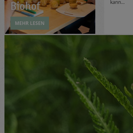
kann...
Biohof
MEHR LESEN