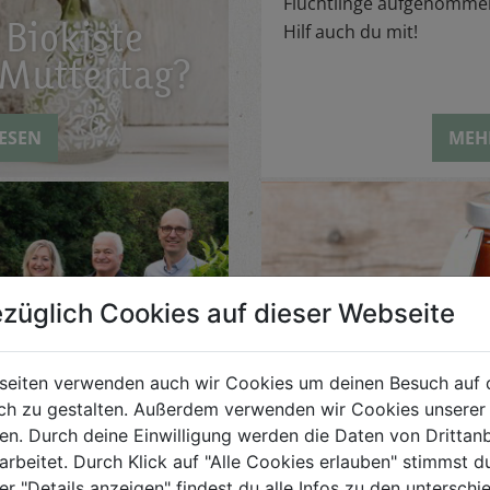
Flüchtlinge aufgenomme
 Biokiste
Hilf auch du mit!
Muttertag?
ESEN
MEH
züglich Cookies auf dieser Webseite
re Vision:
 Bio
seiten verwenden auch wir Cookies um deinen Besuch auf 
h zu gestalten. Außerdem verwenden wir Cookies unserer 
. Durch deine Einwilligung werden die Daten von Drittanb
r uns mehr als eine
arbeitet. Durch Klick auf "Alle Cookies erlauben" stimmst
er "Details anzeigen" findest du alle Infos zu den untersch