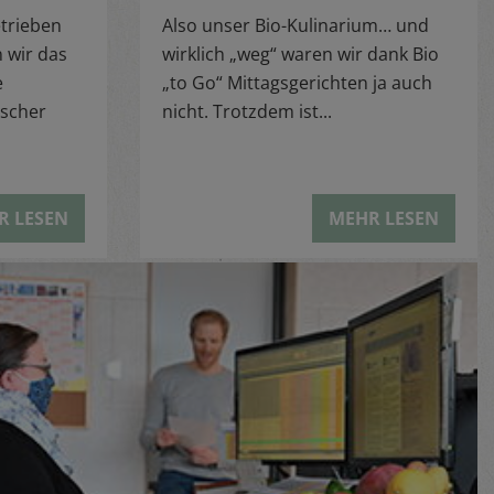
etrieben
Also unser Bio-Kulinarium… und
 wir das
wirklich „weg“ waren wir dank Bio
e
„to Go“ Mittagsgerichten ja auch
scher
nicht. Trotzdem ist...
R LESEN
MEHR LESEN